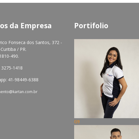
os da Empresa
Portifolio
rico Fonseca dos Santos, 372 -
Curitiba / PR.
1810-490.
41 3275-1418
pp: 41-98449-6388
mento@kartan.com.br
G9