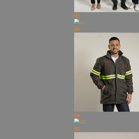
G7
G1
G6
G2