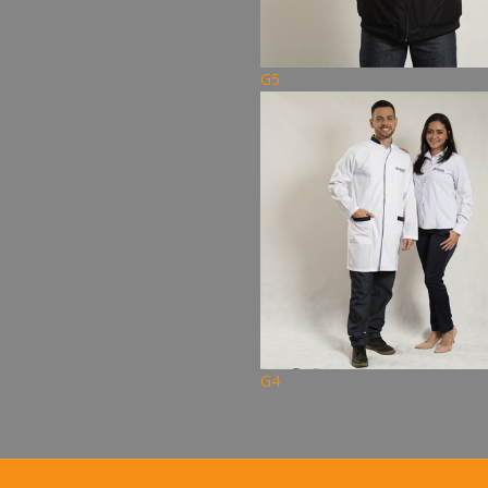
G5
G4